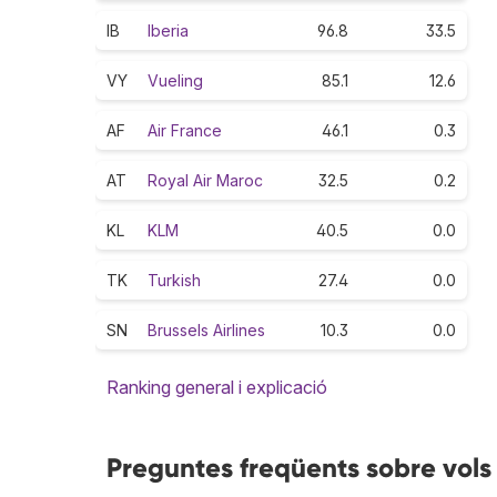
IB
Iberia
96.8
33.5
VY
Vueling
85.1
12.6
AF
Air France
46.1
0.3
AT
Royal Air Maroc
32.5
0.2
KL
KLM
40.5
0.0
TK
Turkish
27.4
0.0
SN
Brussels Airlines
10.3
0.0
Ranking general i explicació
Preguntes freqüents sobre vols 