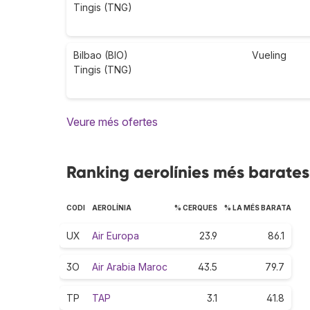
Tingis (TNG)
Bilbao (BIO)
Vueling
Tingis (TNG)
Veure més ofertes
Ranking aerolínies més barates 
CODI
AEROLÍNIA
% CERQUES
% LA MÉS BARATA
UX
Air Europa
23.9
86.1
3O
Air Arabia Maroc
43.5
79.7
TP
TAP
3.1
41.8