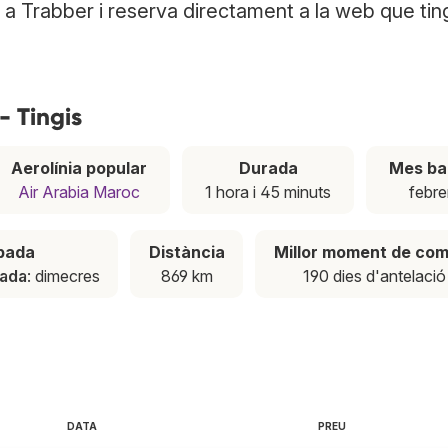
is a Trabber i reserva directament a la web que ting
- Tingis
Aerolínia popular
Durada
Mes ba
Air Arabia Maroc
1 hora i 45 minuts
febre
apada
Distància
Millor moment de co
nada
: dimecres
869 km
190 dies d'antelació
DATA
PREU