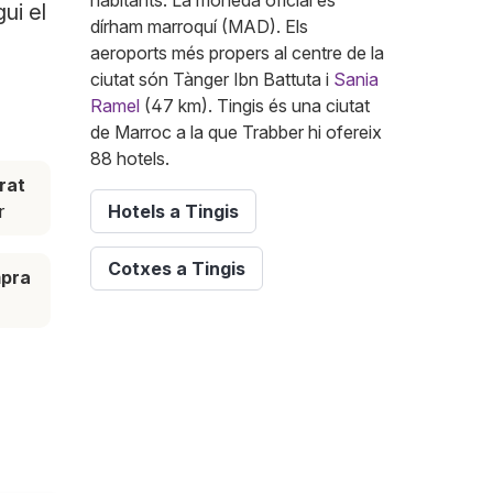
habitants. La moneda oficial és
ui el
dírham marroquí (MAD). Els
aeroports més propers al centre de la
ciutat són Tànger Ibn Battuta i
Sania
Ramel
(47 km). Tingis és una ciutat
de Marroc a la que Trabber hi ofereix
88 hotels.
rat
r
Hotels a Tingis
Cotxes a Tingis
mpra