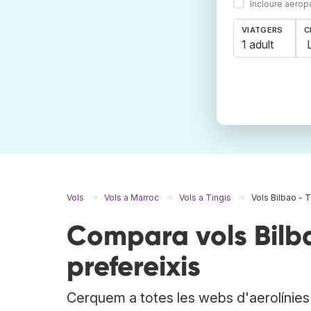
Incloure aerop
VIATGERS
C
1 adult
Vols
Vols a Marroc
Vols a Tingis
Vols Bilbao - T
Compara vols Bilba
prefereixis
Cerquem a totes les webs d'aerolínies i