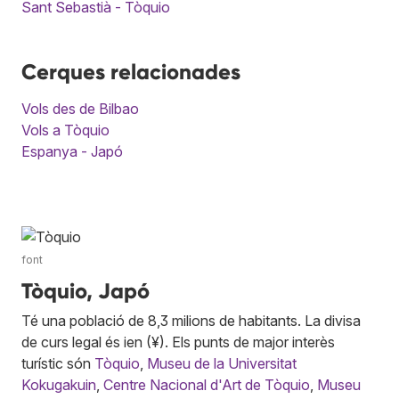
Sant Sebastià - Tòquio
Cerques relacionades
Vols des de Bilbao
Vols a Tòquio
Espanya - Japó
font
Tòquio, Japó
Té una població de 8,3 milions de habitants. La divisa
de curs legal és ien (¥). Els punts de major interès
turístic són
Tòquio
,
Museu de la Universitat
Kokugakuin
,
Centre Nacional d'Art de Tòquio
,
Museu