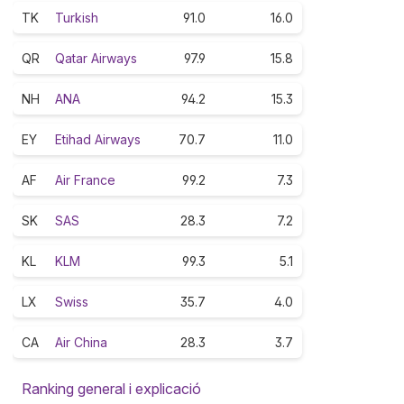
TK
Turkish
91.0
16.0
QR
Qatar Airways
97.9
15.8
NH
ANA
94.2
15.3
EY
Etihad Airways
70.7
11.0
AF
Air France
99.2
7.3
SK
SAS
28.3
7.2
KL
KLM
99.3
5.1
LX
Swiss
35.7
4.0
CA
Air China
28.3
3.7
Ranking general i explicació