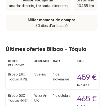
anada
: dimarts,
tornada
: dimecres
10455 km
Millor moment de compra
30 dies d'antelació
Últimes ofertes Bilbao - Tòquio
ORIGEN -
AEROLÍNIES
DATA
PREU
DESTINACIÓ
Bilbao (BIO)
Vueling
1 de
459 €
Tòquio (HND)
novembre
fa 3 dies
Bilbao (BIO)
Wizz Air
1 d’octubre
465 €
Tòquio (NRT)
UK