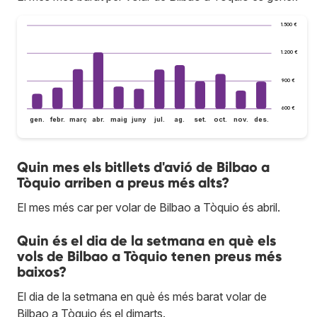
1.500 €
1.200 €
900 €
600 €
gen.
febr.
març
abr.
maig
juny
jul.
ag.
set.
oct.
nov.
des.
Quin mes els bitllets d'avió de Bilbao a
Tòquio arriben a preus més alts?
El mes més car per volar de Bilbao a Tòquio és abril.
Quin és el dia de la setmana en què els
vols de Bilbao a Tòquio tenen preus més
baixos?
El dia de la setmana en què és més barat volar de
Bilbao a Tòquio és el dimarts.