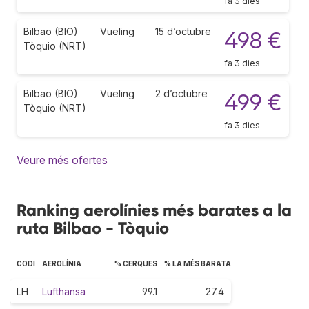
fa 3 dies
Bilbao (BIO)
Vueling
15 d’octubre
498 €
Tòquio (NRT)
fa 3 dies
Bilbao (BIO)
Vueling
2 d’octubre
499 €
Tòquio (NRT)
fa 3 dies
Veure més ofertes
Ranking aerolínies més barates a la
ruta Bilbao - Tòquio
CODI
AEROLÍNIA
% CERQUES
% LA MÉS BARATA
LH
Lufthansa
99.1
27.4