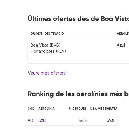
Últimes ofertes des de Boa Vista
ORIGEN - DESTINACIÓ
AEROLÍ
Boa Vista (BVB)
Azul
Florianopolis (FLN)
Veure més ofertes
Ranking de les aerolínies més b
CODI
AEROLÍNIA
% CERQUES
% LA MÉS BARATA
AD
Azul
84.2
59.8