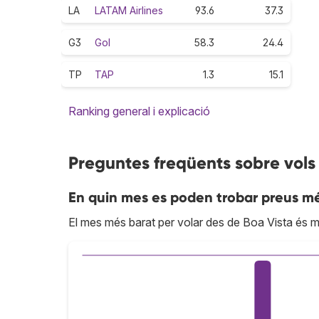
LA
LATAM Airlines
93.6
37.3
G3
Gol
58.3
24.4
TP
TAP
1.3
15.1
Ranking general i explicació
Preguntes freqüents sobre vols
En quin mes es poden trobar preus mé
El mes més barat per volar des de Boa Vista és m