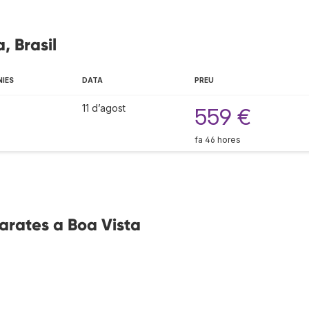
, Brasil
NIES
DATA
PREU
11 d’agost
559 €
fa 46 hores
arates a Boa Vista