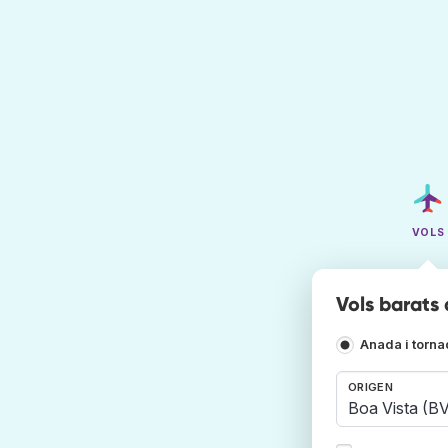
VOLS
Vols barats
Anada i torn
ORIGEN