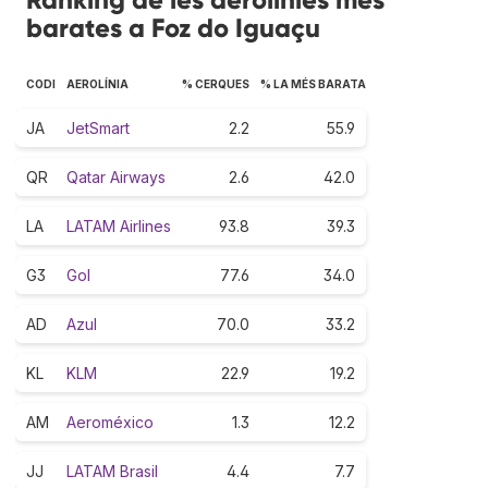
barates a Foz do Iguaçu
CODI
AEROLÍNIA
% CERQUES
% LA MÉS BARATA
JA
JetSmart
2.2
55.9
QR
Qatar Airways
2.6
42.0
LA
LATAM Airlines
93.8
39.3
G3
Gol
77.6
34.0
AD
Azul
70.0
33.2
KL
KLM
22.9
19.2
AM
Aeroméxico
1.3
12.2
JJ
LATAM Brasil
4.4
7.7