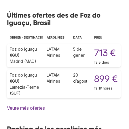
Últimes ofertes des de Foz do
Iguaçu, Brasil
ORIGEN - DESTINACIÓ
AEROLÍNIES
DATA
PREU
Foz do Iguaçu
LATAM
5 de
713 €
(IGU)
Airlines
gener
Madrid (MAD)
fa 3 dies
Foz do Iguaçu
LATAM
20
899 €
(IGU)
Airlines
d’agost
Lamezia-Terme
fa 19 hores
(SUF)
Veure més ofertes
Ranking de les aerolínies més