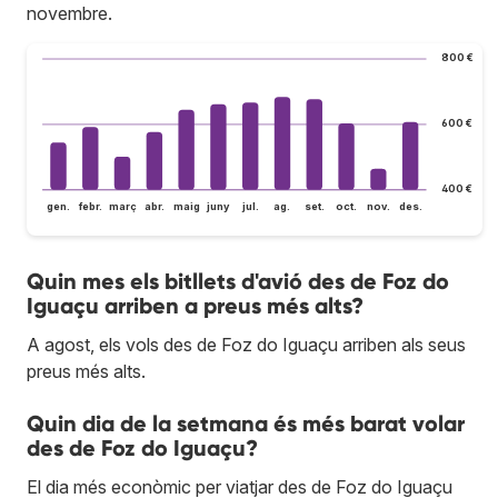
novembre.
800 €
600 €
400 €
gen.
febr.
març
abr.
maig
juny
jul.
ag.
set.
oct.
nov.
des.
Quin mes els bitllets d'avió des de Foz do
Iguaçu arriben a preus més alts?
A agost, els vols des de Foz do Iguaçu arriben als seus
preus més alts.
Quin dia de la setmana és més barat volar
des de Foz do Iguaçu?
El dia més econòmic per viatjar des de Foz do Iguaçu