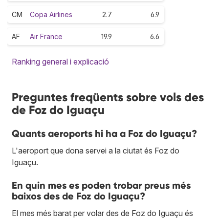
CM
Copa Airlines
2.7
6.9
AF
Air France
19.9
6.6
Ranking general i explicació
Preguntes freqüents sobre vols des
de Foz do Iguaçu
Quants aeroports hi ha a Foz do Iguaçu?
L'aeroport que dona servei a la ciutat és Foz do
Iguaçu.
En quin mes es poden trobar preus més
baixos des de Foz do Iguaçu?
El mes més barat per volar des de Foz do Iguaçu és