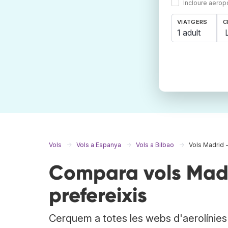
Incloure aerop
VIATGERS
C
1 adult
Vols
Vols a Espanya
Vols a Bilbao
Vols Madrid -
Compara vols Madri
prefereixis
Cerquem a totes les webs d'aerolínies i