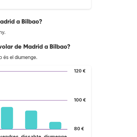
adrid a Bilbao?
ny.
volar de Madrid a Bilbao?
o és el diumenge.
120 €
100 €
80 €
ivendres
dissabte
diumenge