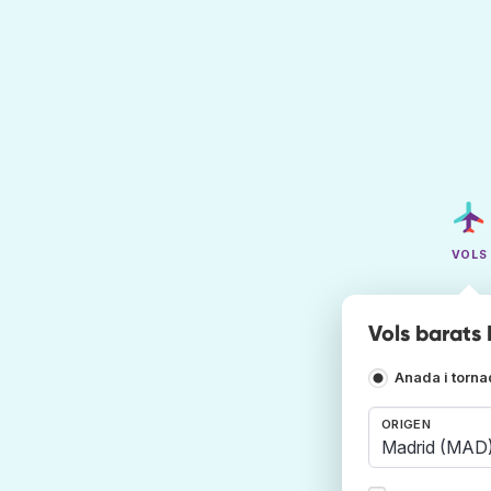
VOLS
Vols barats 
Anada i torn
ORIGEN