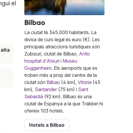
ngui el
Bilbao
La ciutat té 345.000 habitants. La
divisa de curs legal és euro (€). Les
principals atraccions turístiques són
alta
Zubizuri, ciutat de Bilbao,
Antic
hospitat d'Atxuri
i
Museu
Guggenheim
. Els aeroports que es
troben més a prop del centre de la
ciutat són
Bilbao
(4 km),
Vitoria
(45
km),
Santander
(75 km) i
Sant
Sebastià
(92 km). Bilbao és una
ciutat de Espanya a la que Trabber hi
ofereix 103 hotels.
Hotels a Bilbao