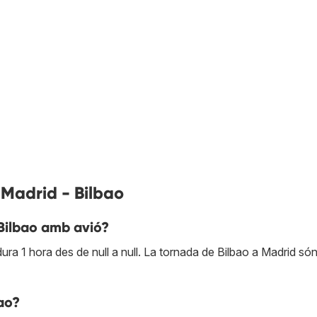
 Madrid - Bilbao
Bilbao amb avió?
ra 1 hora des de null a null. La tornada de Bilbao a Madrid só
ao?