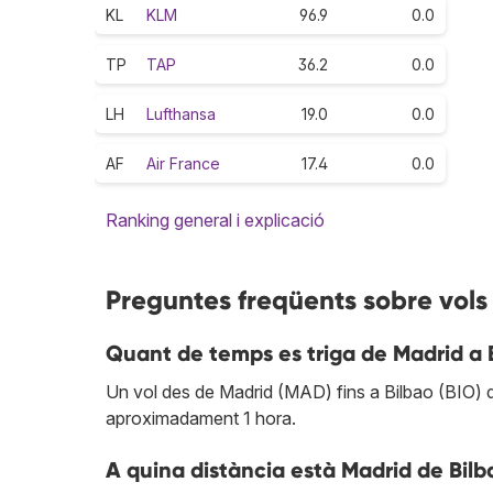
KL
KLM
96.9
0.0
TP
TAP
36.2
0.0
LH
Lufthansa
19.0
0.0
AF
Air France
17.4
0.0
Ranking general i explicació
Preguntes freqüents sobre vols
Quant de temps es triga de Madrid a 
Un vol des de Madrid (MAD) fins a Bilbao (BIO) du
aproximadament 1 hora.
A quina distància està Madrid de Bilb