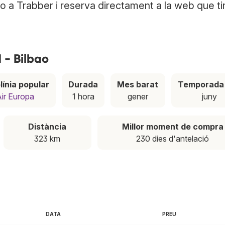
bao a Trabber i reserva directament a la web que ti
 - Bilbao
línia popular
Durada
Mes barat
Temporada 
ir Europa
1 hora
gener
juny
Distància
Millor moment de compra
323 km
230 dies d'antelació
DATA
PREU