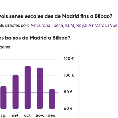
ls sense escales des de Madrid fins a Bilbao?
ls directes són:
Air Europa
,
Iberia
,
KLM
,
Royal Air Maroc
i
Vuel
s baixos de Madrid a Bilbao?
gener.
120 €
100 €
80 €
60 €
ag.
set.
oct.
nov.
des.