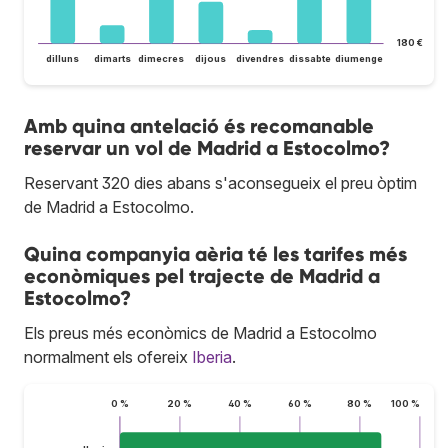
180 €
dilluns
dimarts
dimecres
dijous
divendres
dissabte
diumenge
Amb quina antelació és recomanable
reservar un vol de Madrid a Estocolmo?
Reservant 320 dies abans s'aconsegueix el preu òptim
de Madrid a Estocolmo.
Quina companyia aèria té les tarifes més
econòmiques pel trajecte de Madrid a
Estocolmo?
Els preus més econòmics de Madrid a Estocolmo
normalment els ofereix
Iberia
.
0 %
20 %
40 %
60 %
80 %
100 %