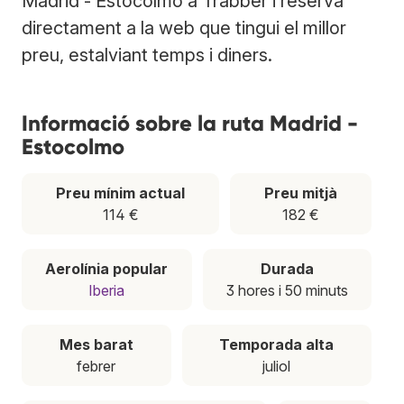
Madrid - Estocolmo a Trabber i reserva
directament a la web que tingui el millor
preu, estalviant temps i diners.
Informació sobre la ruta Madrid -
Estocolmo
Preu mínim actual
Preu mitjà
114 €
182 €
Aerolínia popular
Durada
Iberia
3 hores i 50 minuts
Mes barat
Temporada alta
febrer
juliol