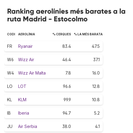
Ranking aerolínies més barates a la
ruta Madrid - Estocolmo
CODI
AEROLÍNIA
% CERQUES
% LA MÉS BARATA
FR
Ryanair
83.4
47.5
W6
Wizz Air
46.4
37.1
W4
Wizz Air Malta
7.8
16.0
LO
LOT
96.6
12.8
KL
KLM
99.9
10.8
IB
Iberia
94.7
5.2
JU
Air Serbia
38.0
4.1