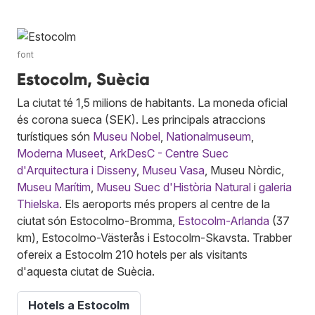
font
Estocolm, Suècia
La ciutat té 1,5 milions de habitants. La moneda oficial
és corona sueca (SEK). Les principals atraccions
turístiques són
Museu Nobel
,
Nationalmuseum
,
Moderna Museet
,
ArkDesC - Centre Suec
d'Arquitectura i Disseny
,
Museu Vasa
, Museu Nòrdic,
Museu Marítim
,
Museu Suec d'Història Natural
i
galeria
Thielska
. Els aeroports més propers al centre de la
ciutat són Estocolmo-Bromma,
Estocolm-Arlanda
(37
km), Estocolmo-Västerås i Estocolm-Skavsta. Trabber
ofereix a Estocolm 210 hotels per als visitants
d'aquesta ciutat de Suècia.
Hotels a Estocolm