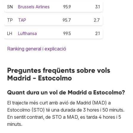
SN
Brussels Airlines
95.9
3.1
TP
TAP
95.7
2.7
LH
Lufthansa
99.5
2.1
Ranking general i explicació
Preguntes freqüents sobre vols
Madrid - Estocolmo
Quant dura un vol de Madrid a Estocolmo?
El trajecte més curt amb avió de Madrid (MAD) a
Estocolmo (STO) té una durada de 3 hores i 50 minuts.
En sentit contrari, de STO a MAD, es tarda 4 hores i 5
minuts.