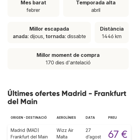
Mes barat
Temporada alta
febrer
abril
Millor escapada
Distància
anada
: dijous,
tornada
: dissabte
1446 km
Millor moment de compra
170 dies d'antelació
Últimes ofertes Madrid - Frankfurt
del Main
ORIGEN - DESTINACIÓ
AEROLÍNIES
DATA
PREU
Madrid (MAD)
Wizz Air
27
67 €
Frankfurt del Main
Malta
d’agost