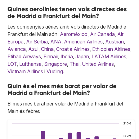
Quines aerolínies tenen vols directes des
de Madrid a Frankfurt del Main?
Les companyies aèries amb vols directes de Madrid a
Frankfurt del Main són:
Aeroméxico
,
Air Canada
,
Air
Europa
,
Air Serbia
,
ANA
,
American Airlines
,
Austrian
,
Avianca
,
Azul
,
China
,
Croatia Airlines
,
Ethiopian Airlines
,
Etihad Airways
,
Finnair
,
Iberia
,
Japan
,
LATAM Airlines
,
LOT
,
Lufthansa
,
Singapore
,
Thai
,
United Airlines
,
Vietnam Airlines
i
Vueling
.
Quin és el mes més barat per volar de
Madrid a Frankfurt del Main?
El mes més barat per volar de Madrid a Frankfurt del
Main és febrer.
210 €
180 €