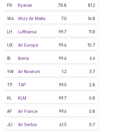
FR
Ryanair
78.8
81.2
W4
Wizz Air Malta
7.0
16.8
LH
Lufthansa
99.7
11.8
UX
Air Europa
99.4
10.7
IB
Iberia
99.4
6.6
YW
Air Nostrum
1.2
3.7
TP
TAP
99.5
2.8
KL
KLM
99.7
0.8
AF
Air France
99.6
0.8
JU
Air Serbia
41.5
0.7