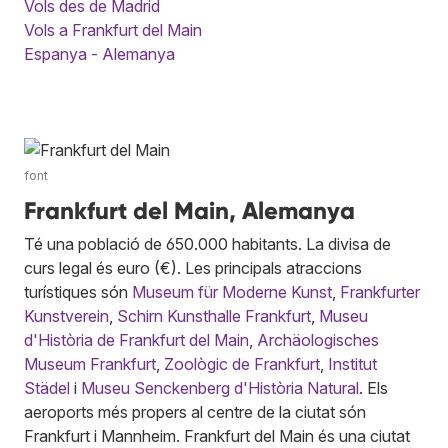
Vols des de Madrid
Vols a Frankfurt del Main
Espanya - Alemanya
font
Frankfurt del Main, Alemanya
Té una població de 650.000 habitants. La divisa de
curs legal és euro (€). Les principals atraccions
turístiques són
Museum für Moderne Kunst
,
Frankfurter
Kunstverein
,
Schirn Kunsthalle Frankfurt
,
Museu
d'Història de Frankfurt del Main
,
Archäologisches
Museum Frankfurt
,
Zoològic de Frankfurt
,
Institut
Städel
i
Museu Senckenberg d'Història Natural
. Els
aeroports més propers al centre de la ciutat són
Frankfurt i Mannheim. Frankfurt del Main és una ciutat