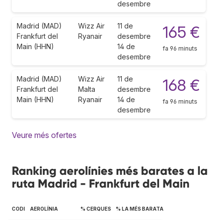
desembre
Madrid (MAD)
Wizz Air
11 de
165 €
Frankfurt del
Ryanair
desembre
Main (HHN)
14 de
fa 96 minuts
desembre
Madrid (MAD)
Wizz Air
11 de
168 €
Frankfurt del
Malta
desembre
Main (HHN)
Ryanair
14 de
fa 96 minuts
desembre
Veure més ofertes
Ranking aerolínies més barates a la
ruta Madrid - Frankfurt del Main
CODI
AEROLÍNIA
% CERQUES
% LA MÉS BARATA