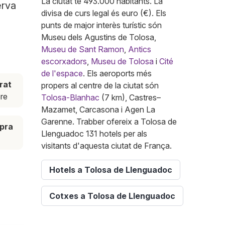
La ciutat té 493.000 habitants. La
erva
divisa de curs legal és euro (€). Els
punts de major interès turístic són
Museu dels Agustins de Tolosa,
Museu de Sant Ramon
,
Antics
escorxadors
,
Museu de Tolosa
i
Cité
de l'espace
. Els aeroports més
rat
propers al centre de la ciutat són
re
Tolosa-Blanhac
(7 km), Castres–
Mazamet, Carcasona i Agen La
Garenne. Trabber ofereix a Tolosa de
pra
Llenguadoc 131 hotels per als
visitants d'aquesta ciutat de França.
Hotels a Tolosa de Llenguadoc
Cotxes a Tolosa de Llenguadoc