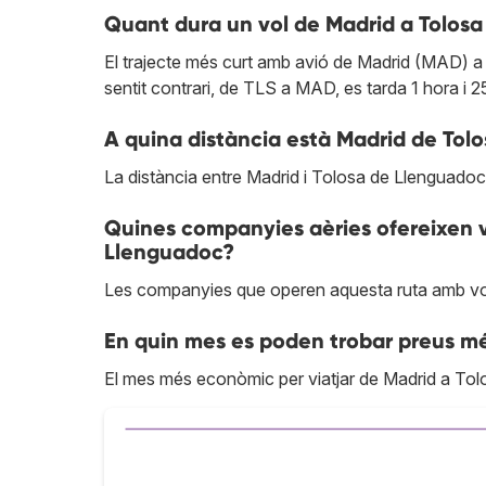
Quant dura un vol de Madrid a Tolos
El trajecte més curt amb avió de Madrid (MAD) a
sentit contrari, de TLS a MAD, es tarda 1 hora i 2
A quina distància està Madrid de Tol
La distància entre Madrid i Tolosa de Llenguado
Quines companyies aèries ofereixen vo
Llenguadoc?
Les companyies que operen aquesta ruta amb vo
En quin mes es poden trobar preus m
El mes més econòmic per viatjar de Madrid a To