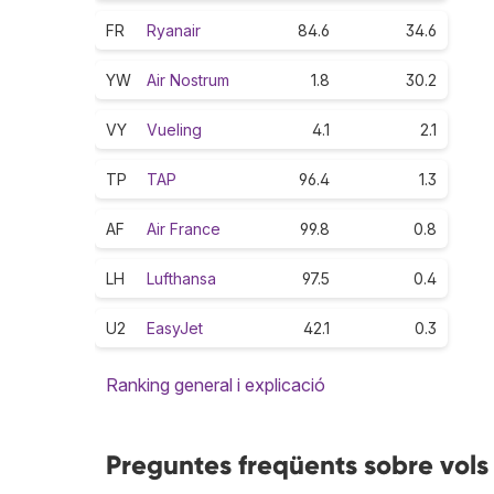
FR
Ryanair
84.6
34.6
YW
Air Nostrum
1.8
30.2
VY
Vueling
4.1
2.1
TP
TAP
96.4
1.3
AF
Air France
99.8
0.8
LH
Lufthansa
97.5
0.4
U2
EasyJet
42.1
0.3
Ranking general i explicació
Preguntes freqüents sobre vols