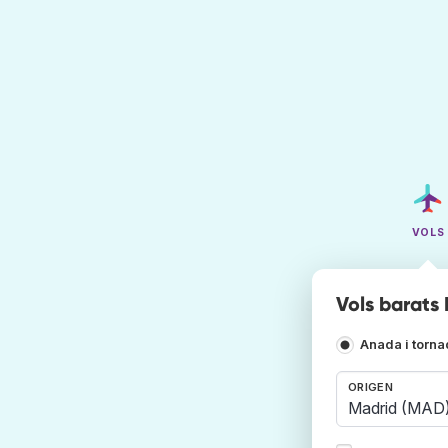
VOLS
Vols barats
Anada i torn
ORIGEN