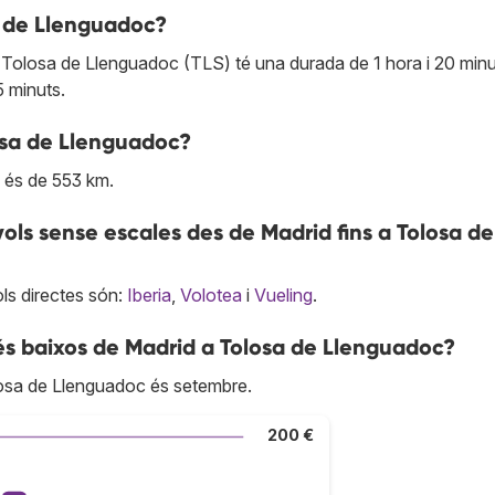
a de Llenguadoc?
 Tolosa de Llenguadoc (TLS) té una durada de 1 hora i 20 minu
5 minuts.
osa de Llenguadoc?
c és de 553 km.
ls sense escales des de Madrid fins a Tolosa de
ls directes són:
Iberia
,
Volotea
i
Vueling
.
és baixos de Madrid a Tolosa de Llenguadoc?
losa de Llenguadoc és setembre.
200 €