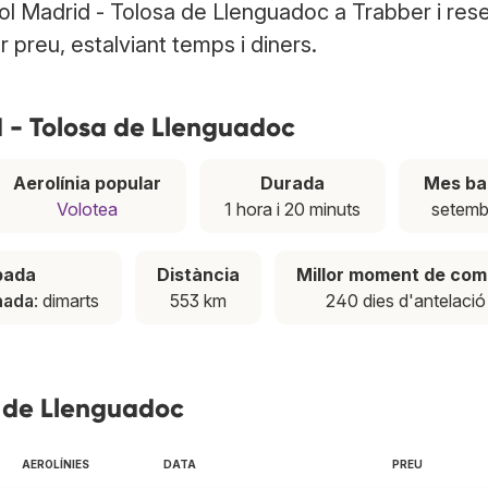
ol Madrid - Tolosa de Llenguadoc a Trabber i res
r preu, estalviant temps i diners.
d - Tolosa de Llenguadoc
Aerolínia popular
Durada
Mes ba
Volotea
1 hora i 20 minuts
setemb
pada
Distància
Millor moment de com
nada
: dimarts
553 km
240 dies d'antelació
a de Llenguadoc
AEROLÍNIES
DATA
PREU