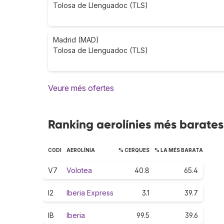
Tolosa de Llenguadoc (TLS)
Madrid (MAD)
Tolosa de Llenguadoc (TLS)
Veure més ofertes
Ranking aerolínies més barates
CODI
AEROLÍNIA
% CERQUES
% LA MÉS BARATA
V7
Volotea
40.8
65.4
I2
Iberia Express
3.1
39.7
IB
Iberia
99.5
39.6