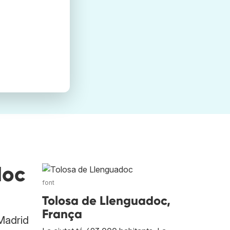
doc
font
Tolosa de Llenguadoc,
França
 Madrid