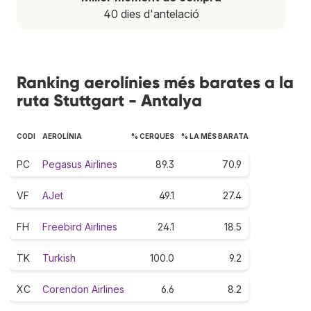
40 dies d'antelació
Ranking aerolínies més barates a la
ruta Stuttgart - Antalya
CODI
AEROLÍNIA
% CERQUES
% LA MÉS BARATA
PC
Pegasus Airlines
89.3
70.9
VF
AJet
49.1
27.4
FH
Freebird Airlines
24.1
18.5
TK
Turkish
100.0
9.2
XC
Corendon Airlines
6.6
8.2