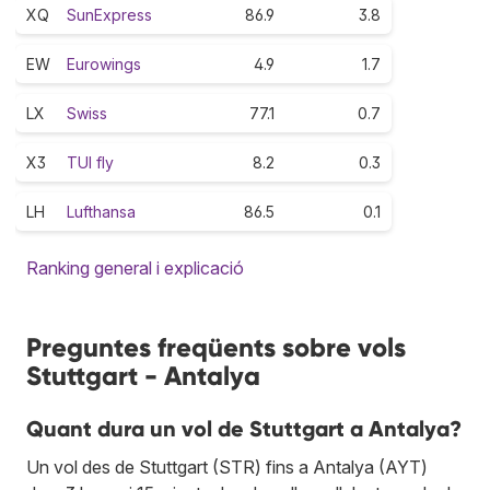
XQ
SunExpress
86.9
3.8
EW
Eurowings
4.9
1.7
LX
Swiss
77.1
0.7
X3
TUI fly
8.2
0.3
LH
Lufthansa
86.5
0.1
Ranking general i explicació
Preguntes freqüents sobre vols
Stuttgart - Antalya
Quant dura un vol de Stuttgart a Antalya?
Un vol des de Stuttgart (STR) fins a Antalya (AYT)