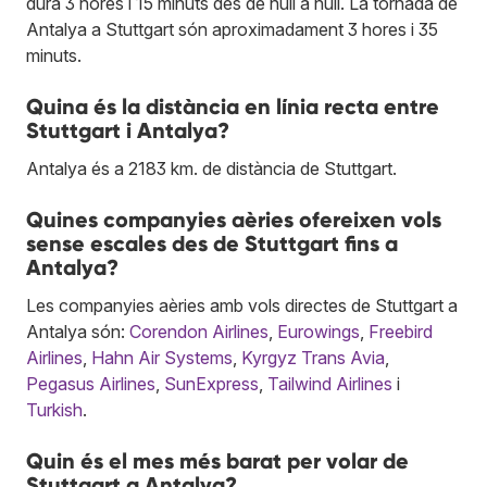
dura 3 hores i 15 minuts des de null a null. La tornada de
Antalya a Stuttgart són aproximadament 3 hores i 35
minuts.
Quina és la distància en línia recta entre
Stuttgart i Antalya?
Antalya és a 2183 km. de distància de Stuttgart.
Quines companyies aèries ofereixen vols
sense escales des de Stuttgart fins a
Antalya?
Les companyies aèries amb vols directes de Stuttgart a
Antalya són:
Corendon Airlines
,
Eurowings
,
Freebird
Airlines
,
Hahn Air Systems
,
Kyrgyz Trans Avia
,
Pegasus Airlines
,
SunExpress
,
Tailwind Airlines
i
Turkish
.
Quin és el mes més barat per volar de
Stuttgart a Antalya?