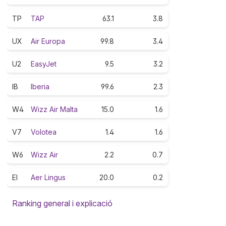
TP
TAP
63.1
3.8
UX
Air Europa
99.8
3.4
U2
EasyJet
9.5
3.2
IB
Iberia
99.6
2.3
W4
Wizz Air Malta
15.0
1.6
V7
Volotea
1.4
1.6
W6
Wizz Air
2.2
0.7
EI
Aer Lingus
20.0
0.2
Ranking general i explicació