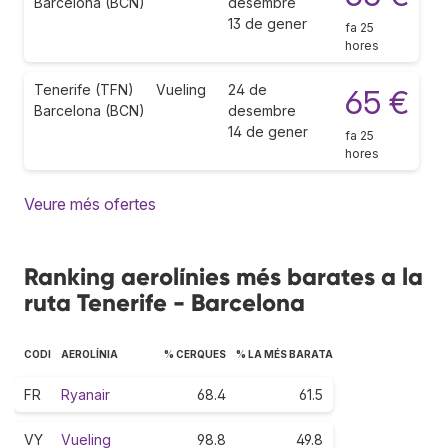
Barcelona (BCN)
desembre
13 de gener
fa 25
hores
Tenerife (TFN)
Vueling
24 de
65 €
Barcelona (BCN)
desembre
14 de gener
fa 25
hores
Veure més ofertes
Ranking aerolínies més barates a la
ruta Tenerife - Barcelona
CODI
AEROLÍNIA
% CERQUES
% LA MÉS BARATA
FR
Ryanair
68.4
61.5
VY
Vueling
98.8
49.8