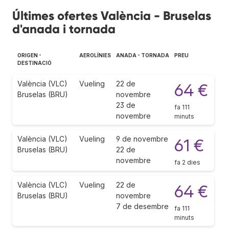
Últimes ofertes València - Bruselas
d'anada i tornada
ORIGEN -
AEROLÍNIES
ANADA - TORNADA
PREU
DESTINACIÓ
València (VLC)
Vueling
22 de
64 €
Bruselas (BRU)
novembre
23 de
fa 111
novembre
minuts
València (VLC)
Vueling
9 de novembre
61 €
Bruselas (BRU)
22 de
novembre
fa 2 dies
València (VLC)
Vueling
22 de
64 €
Bruselas (BRU)
novembre
7 de desembre
fa 111
minuts