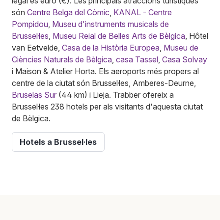
legal és euro (€). Les principals atraccions turístiques
són
Centre Belga del Còmic
,
KANAL - Centre
Pompidou
,
Museu d'instruments musicals de
Brussel·les
,
Museu Reial de Belles Arts de Bèlgica
, Hôtel
van Eetvelde,
Casa de la Història Europea
,
Museu de
Ciències Naturals de Bèlgica
,
casa Tassel
,
Casa Solvay
i Maison & Atelier Horta. Els aeroports més propers al
centre de la ciutat són Brussel·les, Amberes-Deurne,
Bruselas Sur
(44 km) i Lieja. Trabber ofereix a
Brussel·les 238 hotels per als visitants d'aquesta ciutat
de Bèlgica.
Hotels a Brussel·les