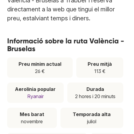
València - Bruselas a Trabber i reserva
directament a la web que tingui el millor
preu, estalviant temps i diners.
Informació sobre la ruta València -
Bruselas
Preu mínim actual
Preu mitjà
26 €
113 €
Aerolínia popular
Durada
Ryanair
2 hores i 20 minuts
Mes barat
Temporada alta
novembre
juliol