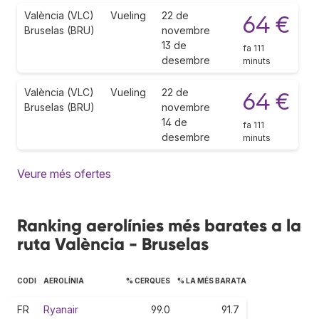
València (VLC)
Vueling
22 de
64 €
Bruselas (BRU)
novembre
13 de
fa 111
desembre
minuts
València (VLC)
Vueling
22 de
64 €
Bruselas (BRU)
novembre
14 de
fa 111
desembre
minuts
Veure més ofertes
Ranking aerolínies més barates a la
ruta València - Bruselas
CODI
AEROLÍNIA
% CERQUES
% LA MÉS BARATA
FR
Ryanair
99.0
91.7