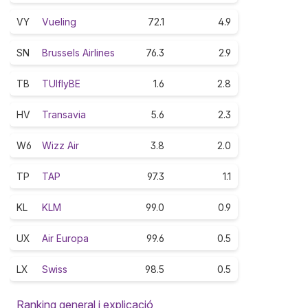
VY
Vueling
72.1
4.9
SN
Brussels Airlines
76.3
2.9
TB
TUIflyBE
1.6
2.8
HV
Transavia
5.6
2.3
W6
Wizz Air
3.8
2.0
TP
TAP
97.3
1.1
KL
KLM
99.0
0.9
UX
Air Europa
99.6
0.5
LX
Swiss
98.5
0.5
Ranking general i explicació