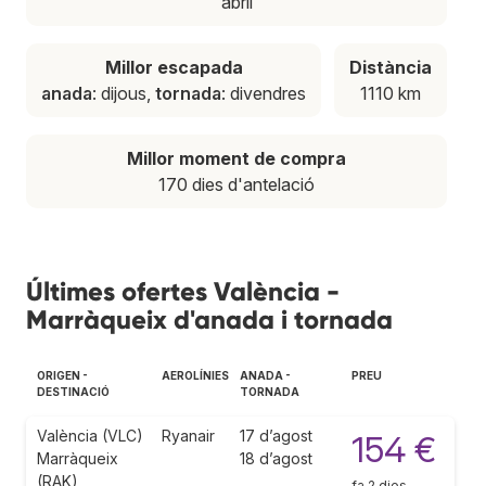
abril
Millor escapada
Distància
anada
: dijous,
tornada
: divendres
1110 km
Millor moment de compra
170 dies d'antelació
Últimes ofertes València -
Marràqueix d'anada i tornada
ORIGEN -
AEROLÍNIES
ANADA -
PREU
DESTINACIÓ
TORNADA
València (VLC)
Ryanair
17 d’agost
154 €
Marràqueix
18 d’agost
(RAK)
fa 2 dies