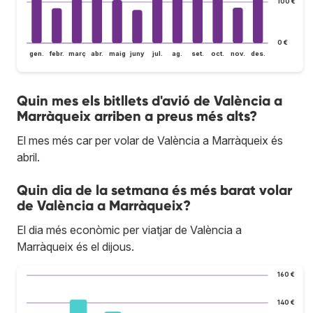
100 €
0 €
gen.
febr.
març
abr.
maig
juny
jul.
ag.
set.
oct.
nov.
des.
Quin mes els bitllets d'avió de València a
Marràqueix arriben a preus més alts?
El mes més car per volar de València a Marràqueix és
abril.
Quin dia de la setmana és més barat volar
de València a Marràqueix?
El dia més econòmic per viatjar de València a
Marràqueix és el dijous.
160 €
140 €