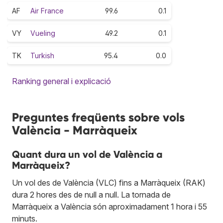
AF
Air France
99.6
0.1
VY
Vueling
49.2
0.1
TK
Turkish
95.4
0.0
Ranking general i explicació
Preguntes freqüents sobre vols
València - Marràqueix
Quant dura un vol de València a
Marràqueix?
Un vol des de València (VLC) fins a Marràqueix (RAK)
dura 2 hores des de null a null. La tornada de
Marràqueix a València són aproximadament 1 hora i 55
minuts.