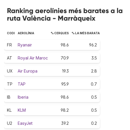
Ranking aerolínies més barates a la
ruta València - Marràqueix
CODI
AEROLÍNIA
% CERQUES
% LA MÉS BARATA
FR
Ryanair
98.6
96.2
AT
Royal Air Maroc
70.9
3.5
UX
Air Europa
19.3
2.8
TP
TAP
95.9
0.7
IB
Iberia
98.6
0.5
KL
KLM
98.2
0.5
U2
EasyJet
39.2
0.2