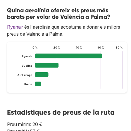
Quina aerolínia ofereix els preus més
barats per volar de València a Palma?
Ryanair
és l'aerolínia que acostuma a donar els millors
preus de València a Palma.
0 %
20 %
40 %
60 %
80 %
Ryanair
Vueling
Air Europa
Iberia
Estadístiques de preus de la ruta
Preu mínim: 20 €