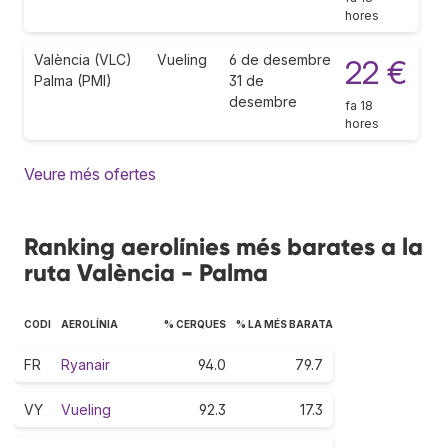
hores
València (VLC)
Vueling
6 de desembre
22 €
Palma (PMI)
31 de
desembre
fa 18
hores
Veure més ofertes
Ranking aerolínies més barates a la
ruta València - Palma
CODI
AEROLÍNIA
% CERQUES
% LA MÉS BARATA
FR
Ryanair
94.0
79.7
VY
Vueling
92.3
17.3