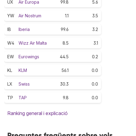
UX
Air Europa
99.8
5.6
YW
Air Nostrum
1.1
3.5
IB
Iberia
99.6
3.2
W4
Wizz Air Malta
8.5
3.1
EW
Eurowings
44.5
0.2
KL
KLM
56.1
0.0
LX
Swiss
30.3
0.0
TP
TAP
9.8
0.0
Ranking general i explicació
Preguntes freqüents sobre vols