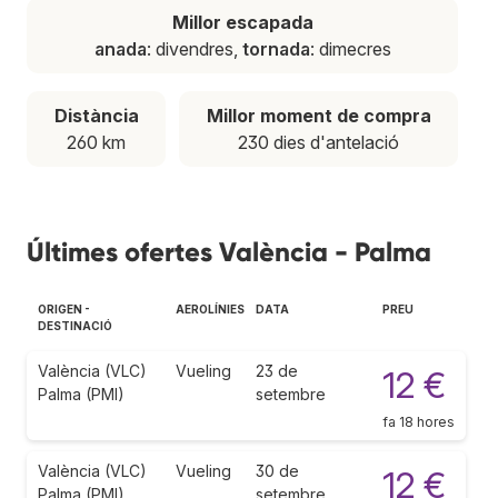
Millor escapada
anada
: divendres,
tornada
: dimecres
Distància
Millor moment de compra
260 km
230 dies d'antelació
Últimes ofertes València - Palma
ORIGEN -
AEROLÍNIES
DATA
PREU
DESTINACIÓ
València (VLC)
Vueling
23 de
12 €
Palma (PMI)
setembre
fa 18 hores
València (VLC)
Vueling
30 de
12 €
Palma (PMI)
setembre