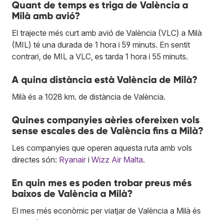
Quant de temps es triga de València a
Milà amb avió?
El trajecte més curt amb avió de València (VLC) a Milà
(MIL) té una durada de 1 hora i 59 minuts. En sentit
contrari, de MIL a VLC, es tarda 1 hora i 55 minuts.
A quina distància està València de Milà?
Milà és a 1028 km. de distància de València.
Quines companyies aèries ofereixen vols
sense escales des de València fins a Milà?
Les companyies que operen aquesta ruta amb vols
directes són:
Ryanair
i
Wizz Air Malta
.
En quin mes es poden trobar preus més
baixos de València a Milà?
El mes més econòmic per viatjar de València a Milà és