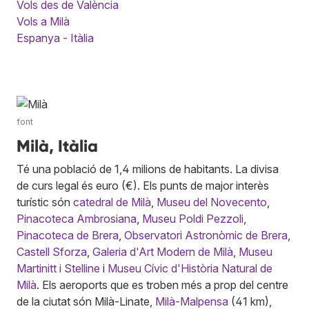
Vols des de València
Vols a Milà
Espanya - Itàlia
font
Milà, Itàlia
Té una població de 1,4 milions de habitants. La divisa
de curs legal és euro (€). Els punts de major interès
turístic són
catedral de Milà
,
Museu del Novecento
,
Pinacoteca Ambrosiana
,
Museu Poldi Pezzoli
,
Pinacoteca de Brera
,
Observatori Astronòmic de Brera
,
Castell Sforza
,
Galeria d'Art Modern de Milà
,
Museu
Martinitt i Stelline
i
Museu Cívic d'Història Natural de
Milà
. Els aeroports que es troben més a prop del centre
de la ciutat són Milà-Linate,
Milà-Malpensa
(41 km),