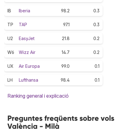
IB
Iberia
98.2
0.3
TP
TAP
97.1
0.3
U2
EasyJet
21.8
0.2
W6
Wizz Air
14.7
0.2
UX
Air Europa
99.0
0.1
LH
Lufthansa
98.4
0.1
Ranking general i explicació
Preguntes freqüents sobre vols
València - Milà