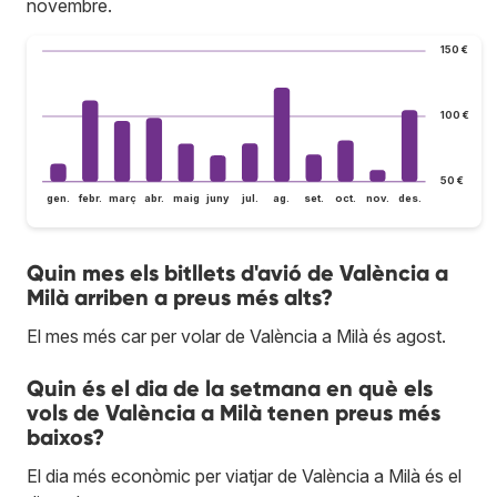
novembre.
150 €
100 €
50 €
gen.
febr.
març
abr.
maig
juny
jul.
ag.
set.
oct.
nov.
des.
Quin mes els bitllets d'avió de València a
Milà arriben a preus més alts?
El mes més car per volar de València a Milà és agost.
Quin és el dia de la setmana en què els
vols de València a Milà tenen preus més
baixos?
El dia més econòmic per viatjar de València a Milà és el