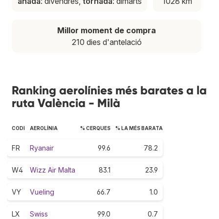
anada
: divendres,
tornada
: dimarts
1028 km
Millor moment de compra
210 dies d'antelació
Ranking aerolínies més barates a la
ruta València - Milà
CODI
AEROLÍNIA
% CERQUES
% LA MÉS BARATA
FR
Ryanair
99.6
78.2
W4
Wizz Air Malta
83.1
23.9
VY
Vueling
66.7
1.0
LX
Swiss
99.0
0.7