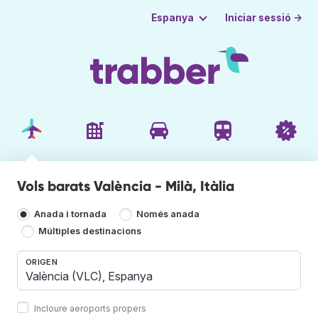
Iniciar sessió →
Espanya
Vols barats València - Milà, Itàlia
Anada i tornada
Només anada
Múltiples destinacions
ORIGEN
Incloure aeroports propers