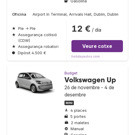
Gasolina
Oficina
Airport In Terminal, Arrivals Hall, Dublin, Dublin
12 €
★
Ple → Ple
/ dia
★
Assegurança col·lisió
(CDW)
Veure cotxe
★
Assegurança robatori
●
Dipòsit 4.500 €
holidayautos.com
Budget
Volkswagen Up
26 de novembre - 4 de
desembre
MINI
4 places
5 portes
2 maletes
Manual