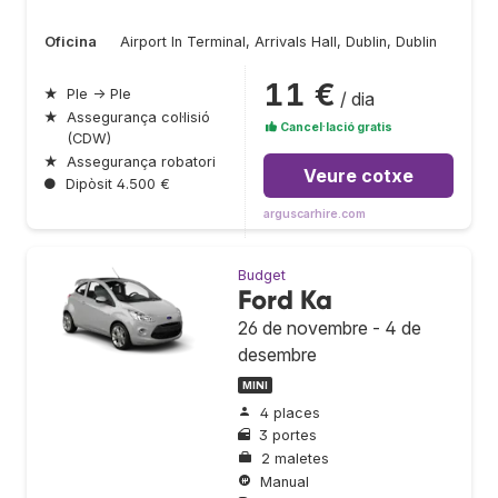
Oficina
Airport In Terminal, Arrivals Hall, Dublin, Dublin
11 €
★
Ple → Ple
/ dia
★
Assegurança col·lisió
Cancel·lació gratis
(CDW)
★
Assegurança robatori
Veure cotxe
●
Dipòsit 4.500 €
arguscarhire.com
Budget
Ford Ka
26 de novembre - 4 de
desembre
MINI
4 places
3 portes
2 maletes
Manual