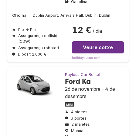
Gasolina
Oficina
Dublin Airport, Arrivals Hall, Dublin, Dublin
12 €
★
Ple → Ple
/ dia
★
Assegurança col·lisió
(CDW)
Veure cotxe
★
Assegurança robatori
●
Dipòsit 2.000 €
holidayautos.com
Payless Car Rental
Ford Ka
26 de novembre - 4 de
desembre
MINI
4 places
3 portes
2 maletes
Manual