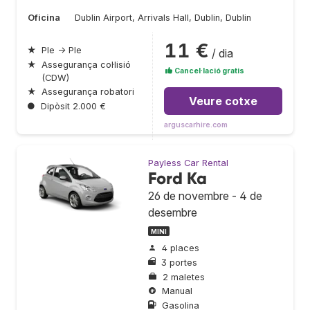
Oficina
Dublin Airport, Arrivals Hall, Dublin, Dublin
11 €
★
Ple → Ple
/ dia
★
Assegurança col·lisió
Cancel·lació gratis
(CDW)
★
Assegurança robatori
Veure cotxe
●
Dipòsit 2.000 €
arguscarhire.com
Payless Car Rental
Ford Ka
26 de novembre - 4 de
desembre
MINI
4 places
3 portes
2 maletes
Manual
Gasolina