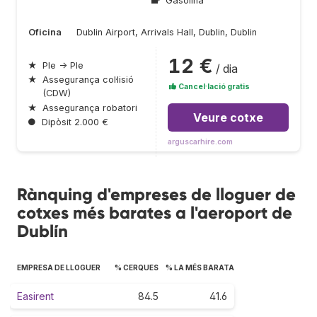
Gasolina
Oficina
Dublin Airport, Arrivals Hall, Dublin, Dublin
12 €
★
Ple → Ple
/ dia
★
Assegurança col·lisió
Cancel·lació gratis
(CDW)
★
Assegurança robatori
Veure cotxe
●
Dipòsit 2.000 €
arguscarhire.com
Rànquing d'empreses de lloguer de
cotxes més barates a l'aeroport de
Dublín
EMPRESA DE LLOGUER
% CERQUES
% LA MÉS BARATA
Easirent
84.5
41.6