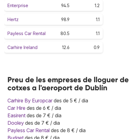
Enterprise
94.5
1.2
Hertz
98.9
1.1
Payless Car Rental
80.5
1.1
Carhire Ireland
12.6
0.9
Preu de les empreses de lloguer de
cotxes a l'aeroport de Dublín
Carhire By Europcar
des de 5 € / dia
Car Hire
des de 6 € / dia
Easirent
des de 7 € / dia
Dooley
des de 7 € / dia
Payless Car Rental
des de 8 € / dia
Budget
des de 8 € / dia