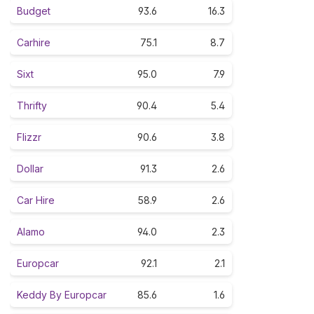
Budget
93.6
16.3
Carhire
75.1
8.7
Sixt
95.0
7.9
Thrifty
90.4
5.4
Flizzr
90.6
3.8
Dollar
91.3
2.6
Car Hire
58.9
2.6
Alamo
94.0
2.3
Europcar
92.1
2.1
Keddy By Europcar
85.6
1.6