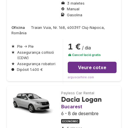
3 maletes
Manual
Gasolina
Oficina
Traian Vuia, Nr. 168, 400397 Cluj-Napoca,
România
1 €
★
Ple → Ple
/ dia
★
Assegurança col·lisió
Cancel·lació gratis
(CDW)
★
Assegurança robatori
Veure cotxe
●
Dipòsit 1.400 €
arguscarhire.com
Payless Car Rental
Dacia Logan
Bucarest
6 - 8 de desembre
ECONÒMIC