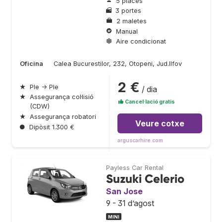
5 places
3 portes
2 maletes
Manual
Aire condicionat
Oficina
Calea Bucurestilor, 232, Otopeni, Jud.Ilfov
2 €
★
Ple → Ple
/ dia
★
Assegurança col·lisió
Cancel·lació gratis
(CDW)
★
Assegurança robatori
Veure cotxe
●
Dipòsit 1.300 €
arguscarhire.com
Payless Car Rental
Suzuki Celerio
San Jose
9 - 31 d’agost
MINI