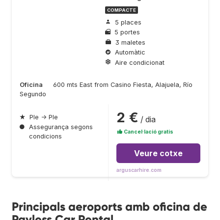
COMPACTE
5 places
5 portes
3 maletes
Automàtic
Aire condicionat
Oficina
600 mts East from Casino Fiesta, Alajuela, Río
Segundo
2 €
★
Ple → Ple
/ dia
●
Assegurança segons
Cancel·lació gratis
condicions
Veure cotxe
arguscarhire.com
Principals aeroports amb oficina de
Payless Car Rental