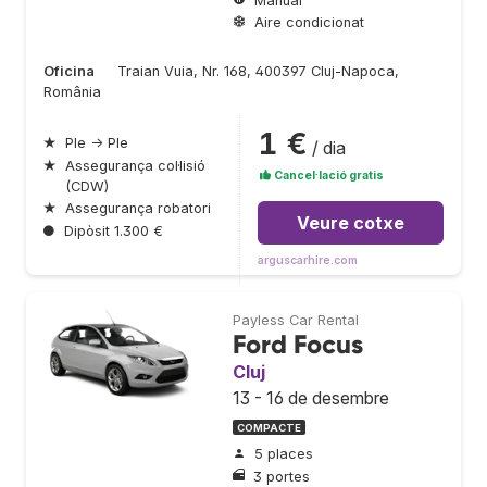
Manual
Aire condicionat
Oficina
Traian Vuia, Nr. 168, 400397 Cluj-Napoca,
România
1 €
★
Ple → Ple
/ dia
★
Assegurança col·lisió
Cancel·lació gratis
(CDW)
★
Assegurança robatori
Veure cotxe
●
Dipòsit 1.300 €
arguscarhire.com
Payless Car Rental
Ford Focus
Cluj
13 - 16 de desembre
COMPACTE
5 places
3 portes