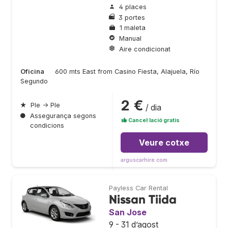
4 places
3 portes
1 maleta
Manual
Aire condicionat
Oficina
600 mts East from Casino Fiesta, Alajuela, Río
Segundo
2 €
★
Ple → Ple
/ dia
●
Assegurança segons
Cancel·lació gratis
condicions
Veure cotxe
arguscarhire.com
Payless Car Rental
Nissan Tiida
San Jose
9 - 31 d’agost