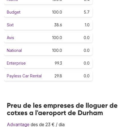
Budget
100.0
5.7
Sixt
38.6
1.0
Avis
100.0
0.0
National
100.0
0.0
Enterprise
99.3
0.0
Payless Car Rental
29.8
0.0
Preu de les empreses de lloguer de
cotxes a l'aeroport de Durham
Advantage
des de 23 € / dia