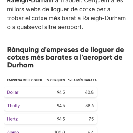
Raleigh-Durham
a Trabber. Cerquem a les
millors webs de lloguer de cotxe per a
trobar el cotxe més barat a Raleigh-Durham
o a qualsevol altre aeroport.
Rànquing d'empreses de lloguer de
cotxes més barates a l'aeroport de
Durham
EMPRESA DE LLOGUER
% CERQUES
% LA MÉS BARATA
Dollar
94.5
40.8
Thrifty
94.5
38.6
Hertz
94.5
7.5
Alamo
100.0
6.4