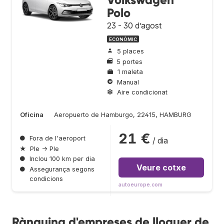
Polo
23 - 30 d’agost
ECONÒMIC
5 places
5 portes
1 maleta
Manual
Aire condicionat
Oficina
Aeropuerto de Hamburgo, 22415, HAMBURG
21 €
●
Fora de l'aeroport
/ dia
★
Ple → Ple
●
Inclou 100 km per dia
Veure cotxe
●
Assegurança segons
condicions
autoeurope.com
Rànquing d'empreses de lloguer de