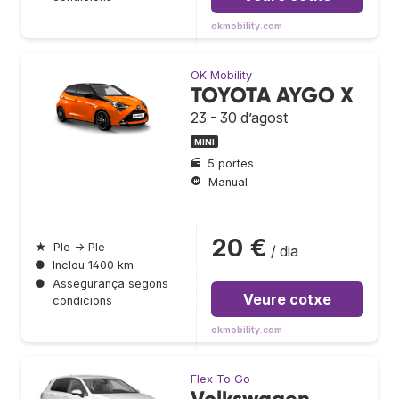
okmobility.com
OK Mobility
TOYOTA AYGO X
23 - 30 d’agost
MINI
5 portes
Manual
20 €
★
Ple → Ple
/ dia
●
Inclou 1400 km
●
Assegurança segons
Veure cotxe
condicions
okmobility.com
Flex To Go
Volkswagen