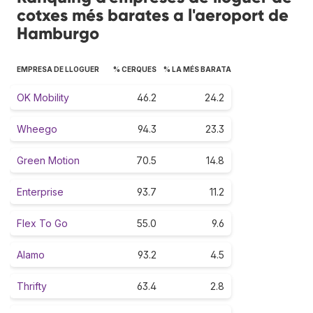
cotxes més barates a l'aeroport de
Hamburgo
EMPRESA DE LLOGUER
% CERQUES
% LA MÉS BARATA
OK Mobility
46.2
24.2
Wheego
94.3
23.3
Green Motion
70.5
14.8
Enterprise
93.7
11.2
Flex To Go
55.0
9.6
Alamo
93.2
4.5
Thrifty
63.4
2.8