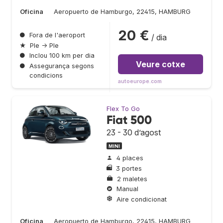
Oficina
Aeropuerto de Hamburgo, 22415, HAMBURG
20 €
●
Fora de l'aeroport
/ dia
★
Ple → Ple
●
Inclou 100 km per dia
Veure cotxe
●
Assegurança segons
condicions
autoeurope.com
Flex To Go
Fiat 500
23 - 30 d’agost
MINI
4 places
3 portes
2 maletes
Manual
Aire condicionat
Oficina
Aeropuerto de Hamburgo, 22415, HAMBURG