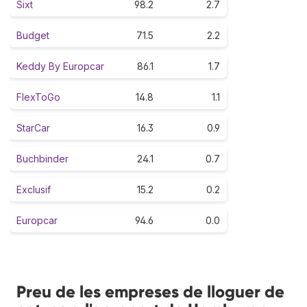
Sixt
98.2
2.7
Budget
71.5
2.2
Keddy By Europcar
86.1
1.7
FlexToGo
14.8
1.1
StarCar
16.3
0.9
Buchbinder
24.1
0.7
Exclusif
15.2
0.2
Europcar
94.6
0.0
Preu de les empreses de lloguer de