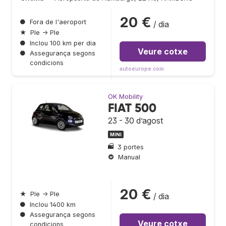
20 €
●
Fora de l'aeroport
/ dia
★
Ple → Ple
●
Inclou 100 km per dia
Veure cotxe
●
Assegurança segons
condicions
autoeurope.com
OK Mobility
FIAT 500
23 - 30 d’agost
MINI
3 portes
Manual
20 €
★
Ple → Ple
/ dia
●
Inclou 1400 km
●
Assegurança segons
Veure cotxe
condicions