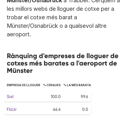
Münster/Osnabrück
a Trabber. Cerquem a
les millors webs de lloguer de cotxe per a
trobar el cotxe més barat a
Münster/Osnabrück o a qualsevol altre
aeroport.
Rànquing d'empreses de lloguer de
cotxes més barates a l'aeroport de
Münster
EMPRESA DE LLOGUER
% CERQUES
% LA MÉS BARATA
Sixt
100.0
99.6
Flizzr
46.6
0.0