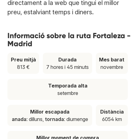
directament a la web que tingui el millor
preu, estalviant temps i diners.
Informació sobre la ruta Fortaleza -
Madrid
Preu mitjà
Durada
Mes barat
813 €
7 hores i 45 minuts
novembre
Temporada alta
setembre
Millor escapada
Distància
anada
: dilluns,
tornada
: diumenge
6054 km
Millor moment de compra