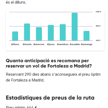
és el dilluns.
1.000 €
800 €
600 €
dilluns
dimarts
dimecres
dijous
divendres
dissabte
diumenge
Quanta anticipació es recomana per
reservar un vol de Fortaleza a Madrid?
Reservant 290 dies abans s'aconsegueix el preu òptim
de Fortaleza a Madrid.
Estadístiques de preus de la ruta
Preu mínim: 664 €