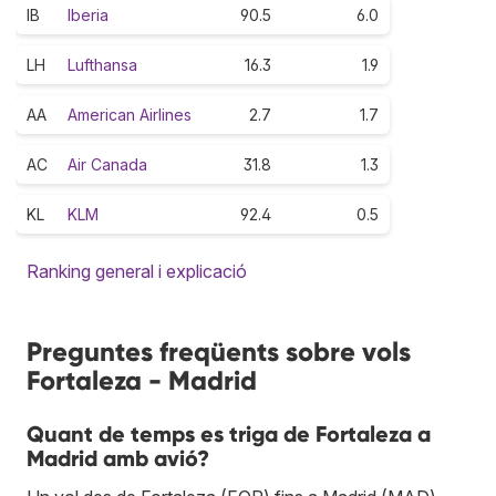
IB
Iberia
90.5
6.0
LH
Lufthansa
16.3
1.9
AA
American Airlines
2.7
1.7
AC
Air Canada
31.8
1.3
KL
KLM
92.4
0.5
Ranking general i explicació
Preguntes freqüents sobre vols
Fortaleza - Madrid
Quant de temps es triga de Fortaleza a
Madrid amb avió?