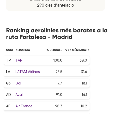
290 dies d'antelació
Ranking aerolínies més barates a la
ruta Fortaleza - Madrid
CODI
AEROLÍNIA
% CERQUES
% LA MÉS BARATA
TP
TAP
100.0
38.0
LA
LATAM Airlines
96.5
31.6
G3
Gol
7.7
18.1
AD
Azul
91.0
14.1
AF
Air France
98.3
10.2