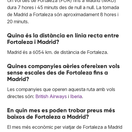
Un vol des de Fortaleza (FOR) fins a Madrid (MAD)
dura 7 hores i 45 minuts des de null a null. La tornada
de Madrid a Fortaleza són aproximadament 8 hores i
20 minuts.
Quina és la distància en línia recta entre
Fortaleza i Madrid?
Madrid és a 6054 km. de distància de Fortaleza.
Quines companyies aèries ofereixen vols
sense escales des de Fortaleza fins a
Madrid?
Les companyies que operen aquesta ruta amb vols
directes són:
British Airways
i
Iberia
.
En quin mes es poden trobar preus més
baixos de Fortaleza a Madrid?
El mes més econòmic per viatjar de Fortaleza a Madrid