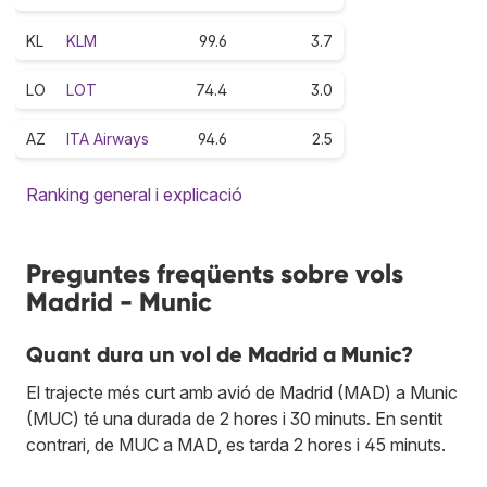
KL
KLM
99.6
3.7
LO
LOT
74.4
3.0
AZ
ITA Airways
94.6
2.5
Ranking general i explicació
Preguntes freqüents sobre vols
Madrid - Munic
Quant dura un vol de Madrid a Munic?
El trajecte més curt amb avió de Madrid (MAD) a Munic
(MUC) té una durada de 2 hores i 30 minuts. En sentit
contrari, de MUC a MAD, es tarda 2 hores i 45 minuts.