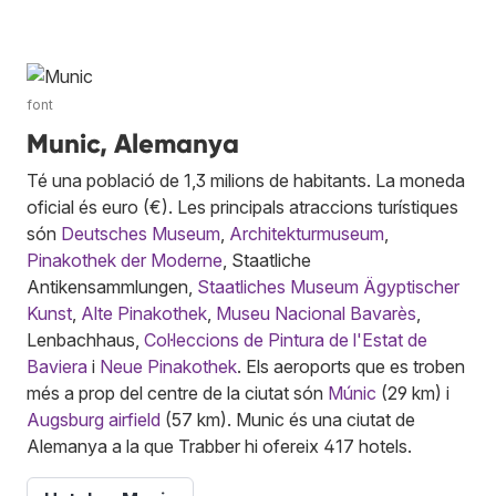
font
Munic, Alemanya
Té una població de 1,3 milions de habitants. La moneda
oficial és euro (€). Les principals atraccions turístiques
són
Deutsches Museum
,
Architekturmuseum
,
Pinakothek der Moderne
, Staatliche
Antikensammlungen,
Staatliches Museum Ägyptischer
Kunst
,
Alte Pinakothek
,
Museu Nacional Bavarès
,
Lenbachhaus,
Col·leccions de Pintura de l'Estat de
Baviera
i
Neue Pinakothek
. Els aeroports que es troben
més a prop del centre de la ciutat són
Múnic
(29 km) i
Augsburg airfield
(57 km). Munic és una ciutat de
Alemanya a la que Trabber hi ofereix 417 hotels.