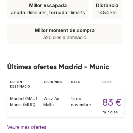
Millor escapada
Distància
anada
: dimecres,
tornada
: dimarts
1484 km
Millor moment de compra
320 dies d'antelació
Últimes ofertes Madrid - Munic
ORIGEN -
AEROLÍNIES
DATA
PREU
DESTINACIÓ
Madrid (MAD)
Wizz Air
15 de
83 €
Munic (MUC)
Malta
novembre
fa 7 dies
Veure més ofertes