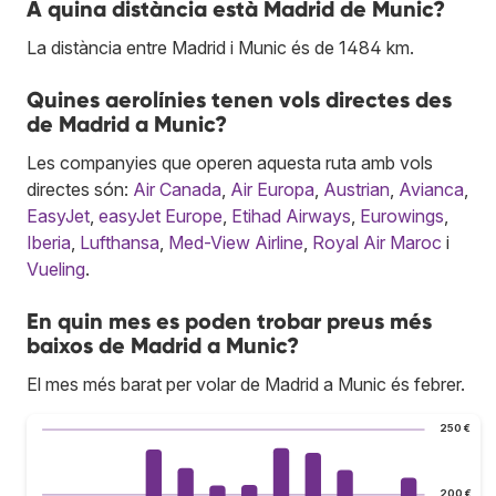
A quina distància està Madrid de Munic?
La distància entre Madrid i Munic és de 1484 km.
Quines aerolínies tenen vols directes des
de Madrid a Munic?
Les companyies que operen aquesta ruta amb vols
directes són:
Air Canada
,
Air Europa
,
Austrian
,
Avianca
,
EasyJet
,
easyJet Europe
,
Etihad Airways
,
Eurowings
,
Iberia
,
Lufthansa
,
Med-View Airline
,
Royal Air Maroc
i
Vueling
.
En quin mes es poden trobar preus més
baixos de Madrid a Munic?
El mes més barat per volar de Madrid a Munic és febrer.
250 €
200 €