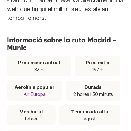
- Munic a Trabber i reserva directament a la
web que tingui el millor preu, estalviant
temps i diners.
Informació sobre la ruta Madrid -
Munic
Preu mínim actual
Preu mitjà
83 €
197 €
Aerolínia popular
Durada
Air Europa
2 hores i 30 minuts
Mes barat
Temporada alta
febrer
agost