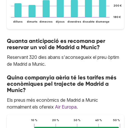
200 €
180 €
dilluns
dimarts
dimecres
dijous
divendres
dissabte
diumenge
Quanta anticipació es recomana per
reservar un vol de Madrid a Munic?
Reservant 320 dies abans s'aconsegueix el preu òptim
de Madrid a Munic.
Quina companyia aèria té les tarifes més
econòmiques pel trajecte de Madrid a
Munic?
Els preus més econòmics de Madrid a Munic
normalment els ofereix
Air Europa
.
10 %
20 %
30 %
40 %
50 %