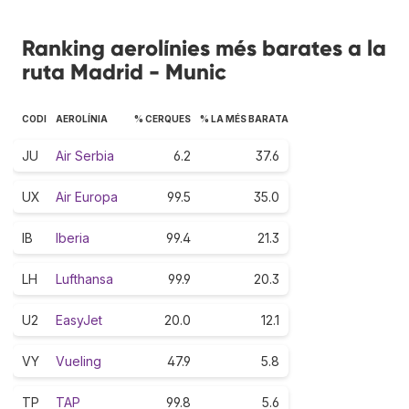
Ranking aerolínies més barates a la
ruta Madrid - Munic
CODI
AEROLÍNIA
% CERQUES
% LA MÉS BARATA
JU
Air Serbia
6.2
37.6
UX
Air Europa
99.5
35.0
IB
Iberia
99.4
21.3
LH
Lufthansa
99.9
20.3
U2
EasyJet
20.0
12.1
VY
Vueling
47.9
5.8
TP
TAP
99.8
5.6