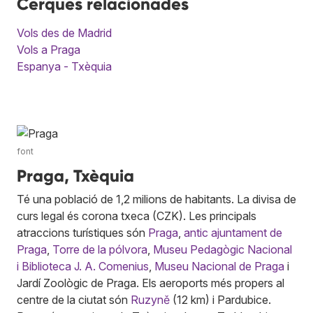
Cerques relacionades
Vols des de Madrid
Vols a Praga
Espanya - Txèquia
font
Praga, Txèquia
Té una població de 1,2 milions de habitants. La divisa de
curs legal és corona txeca (CZK). Les principals
atraccions turístiques són
Praga
,
antic ajuntament de
Praga
,
Torre de la pólvora
,
Museu Pedagògic Nacional
i Biblioteca J. A. Comenius
,
Museu Nacional de Praga
i
Jardí Zoològic de Praga. Els aeroports més propers al
centre de la ciutat són
Ruzyně
(12 km) i Pardubice.