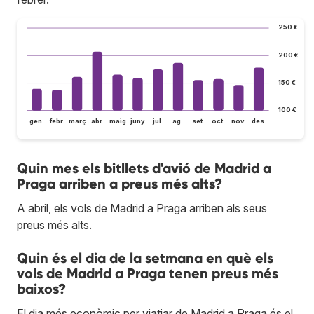
250 €
200 €
150 €
100 €
gen.
febr.
març
abr.
maig
juny
jul.
ag.
set.
oct.
nov.
des.
Quin mes els bitllets d'avió de Madrid a
Praga arriben a preus més alts?
A abril, els vols de Madrid a Praga arriben als seus
preus més alts.
Quin és el dia de la setmana en què els
vols de Madrid a Praga tenen preus més
baixos?
El dia més econòmic per viatjar de Madrid a Praga és el