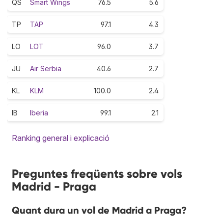
QS
Smart Wings
76.5
5.6
TP
TAP
97.1
4.3
LO
LOT
96.0
3.7
JU
Air Serbia
40.6
2.7
KL
KLM
100.0
2.4
IB
Iberia
99.1
2.1
Ranking general i explicació
Preguntes freqüents sobre vols
Madrid - Praga
Quant dura un vol de Madrid a Praga?