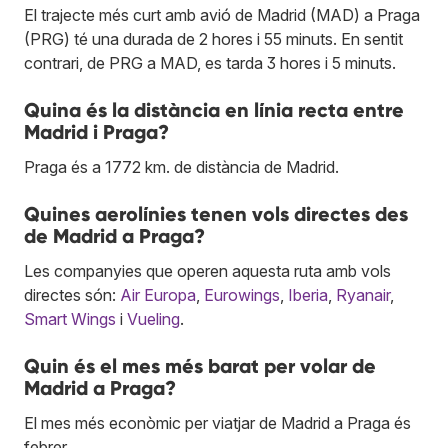
El trajecte més curt amb avió de Madrid (MAD) a Praga
(PRG) té una durada de 2 hores i 55 minuts. En sentit
contrari, de PRG a MAD, es tarda 3 hores i 5 minuts.
Quina és la distància en línia recta entre
Madrid i Praga?
Praga és a 1772 km. de distància de Madrid.
Quines aerolínies tenen vols directes des
de Madrid a Praga?
Les companyies que operen aquesta ruta amb vols
directes són:
Air Europa
,
Eurowings
,
Iberia
,
Ryanair
,
Smart Wings
i
Vueling
.
Quin és el mes més barat per volar de
Madrid a Praga?
El mes més econòmic per viatjar de Madrid a Praga és
febrer.