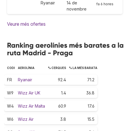
Ryanair
14 de
fa 6 hores
novembre
Veure més ofertes
Ranking aerolínies més barates a la
ruta Madrid - Praga
CODI
AEROLÍNIA
% CERQUES
% LA MÉS BARATA
FR
Ryanair
92.4
71.2
W9
Wizz Air UK
1.4
36.8
W4
Wizz Air Malta
60.9
17.6
W6
Wizz Air
3.8
15.5