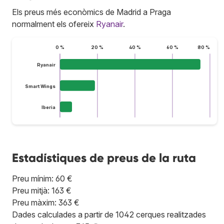
Els preus més econòmics de Madrid a Praga
normalment els ofereix
Ryanair
.
0 %
20 %
40 %
60 %
80 %
Ryanair
Smart Wings
Iberia
Estadístiques de preus de la ruta
Preu mínim: 60 €
Preu mitjà: 163 €
Preu màxim: 363 €
Dades calculades a partir de 1042 cerques realitzades