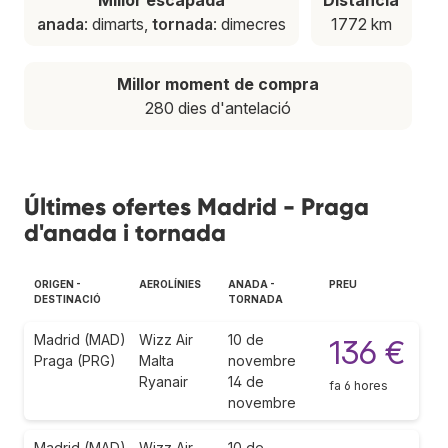
anada
: dimarts,
tornada
: dimecres
1772 km
Millor moment de compra
280 dies d'antelació
Últimes ofertes Madrid - Praga
d'anada i tornada
ORIGEN -
AEROLÍNIES
ANADA -
PREU
DESTINACIÓ
TORNADA
Madrid (MAD)
Wizz Air
10 de
136 €
Praga (PRG)
Malta
novembre
Ryanair
14 de
fa 6 hores
novembre
Madrid (MAD)
Wizz Air
10 de