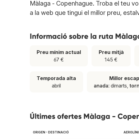
Màlaga - Copenhague. Troba el teu vo
a la web que tingui el millor preu, estal
Informació sobre la ruta Màla
Preu mínim actual
Preu mitjà
67 €
145 €
Temporada alta
Millor esca
abril
anada
: dimarts,
tor
Últimes ofertes Màlaga - Cop
ORIGEN - DESTINACIÓ
AEROLÍNI