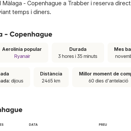
l Màlaga - Copenhague a Trabber i reserva direc
viant temps i diners.
ga - Copenhague
Aerolínia popular
Durada
Mes ba
Ryanair
3 hores i 35 minuts
novem
pada
Distància
Millor moment de com
nada
: dijous
2465 km
60 dies d'antelació
enhague
ES
DATA
PREU