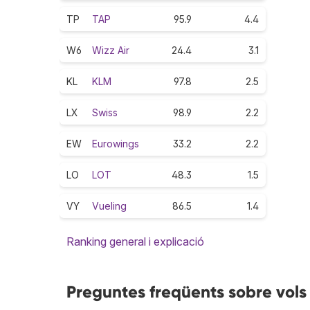
TP
TAP
95.9
4.4
W6
Wizz Air
24.4
3.1
KL
KLM
97.8
2.5
LX
Swiss
98.9
2.2
EW
Eurowings
33.2
2.2
LO
LOT
48.3
1.5
VY
Vueling
86.5
1.4
Ranking general i explicació
Preguntes freqüents sobre vo