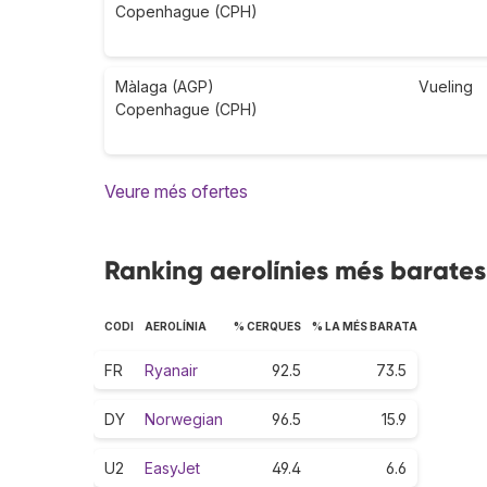
Copenhague (CPH)
Màlaga (AGP)
Vueling
Copenhague (CPH)
Veure més ofertes
Ranking aerolínies més barate
CODI
AEROLÍNIA
% CERQUES
% LA MÉS BARATA
FR
Ryanair
92.5
73.5
DY
Norwegian
96.5
15.9
U2
EasyJet
49.4
6.6