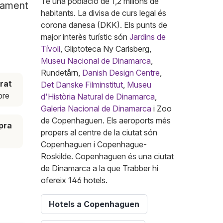
Té una població de 1,2 milions de
tament
habitants. La divisa de curs legal és
corona danesa (DKK). Els punts de
major interès turístic són
Jardins de
Tívoli
, Gliptoteca Ny Carlsberg,
Museu Nacional de Dinamarca
,
Rundetårn,
Danish Design Centre
,
rat
Det Danske Filminstitut
,
Museu
bre
d'Història Natural de Dinamarca
,
Galeria Nacional de Dinamarca
i Zoo
de Copenhaguen. Els aeroports més
pra
propers al centre de la ciutat són
Copenhaguen i Copenhague-
Roskilde. Copenhaguen és una ciutat
de Dinamarca a la que Trabber hi
ofereix 146 hotels.
Hotels a Copenhaguen