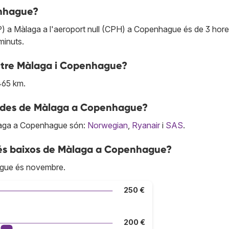
enhague?
P) a Màlaga a l'aeroport null (CPH) a Copenhague és de 3 hore
minuts.
 entre Màlaga i Copenhague?
465 km.
es des de Màlaga a Copenhague?
laga a Copenhague són:
Norwegian
,
Ryanair
i
SAS
.
més baixos de Màlaga a Copenhague?
ague és novembre.
250 €
200 €