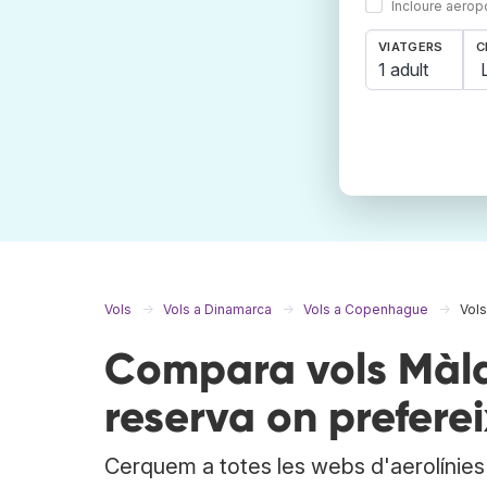
Incloure aerop
VIATGERS
C
1 adult
Vols
Vols a Dinamarca
Vols a Copenhague
Vol
Compara vols Màl
reserva on preferei
Cerquem a totes les webs d'aerolínies i