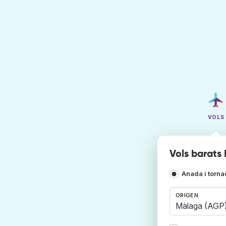
VOLS
Vols barats
Anada i torn
ORIGEN