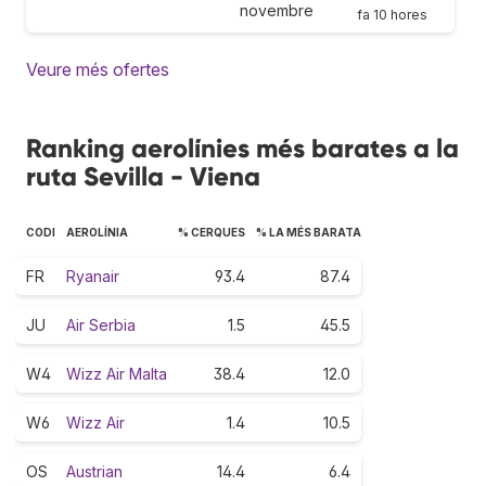
novembre
fa 10 hores
Veure més ofertes
Ranking aerolínies més barates a la
ruta Sevilla - Viena
CODI
AEROLÍNIA
% CERQUES
% LA MÉS BARATA
FR
Ryanair
93.4
87.4
JU
Air Serbia
1.5
45.5
W4
Wizz Air Malta
38.4
12.0
W6
Wizz Air
1.4
10.5
OS
Austrian
14.4
6.4