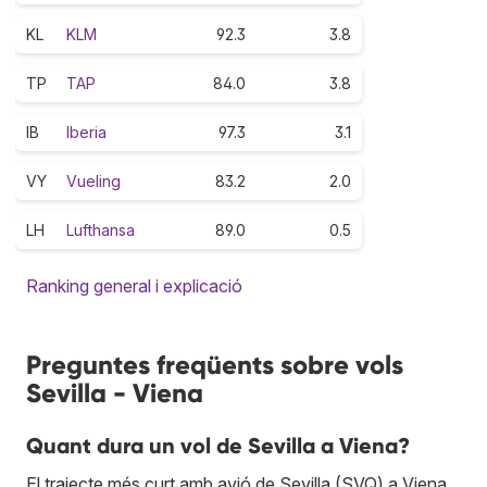
KL
KLM
92.3
3.8
TP
TAP
84.0
3.8
IB
Iberia
97.3
3.1
VY
Vueling
83.2
2.0
LH
Lufthansa
89.0
0.5
Ranking general i explicació
Preguntes freqüents sobre vols
Sevilla - Viena
Quant dura un vol de Sevilla a Viena?
El trajecte més curt amb avió de Sevilla (SVQ) a Viena