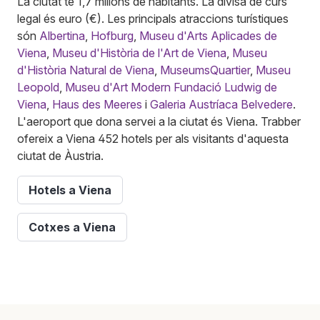
La ciutat té 1,7 milions de habitants. La divisa de curs
legal és euro (€). Les principals atraccions turístiques
són
Albertina
,
Hofburg
,
Museu d'Arts Aplicades de
Viena
,
Museu d'Història de l'Art de Viena
,
Museu
d'Història Natural de Viena
,
MuseumsQuartier
,
Museu
Leopold
,
Museu d'Art Modern Fundació Ludwig de
Viena
,
Haus des Meeres
i
Galeria Austríaca Belvedere
.
L'aeroport que dona servei a la ciutat és Viena. Trabber
ofereix a Viena 452 hotels per als visitants d'aquesta
ciutat de Àustria.
Hotels a Viena
Cotxes a Viena